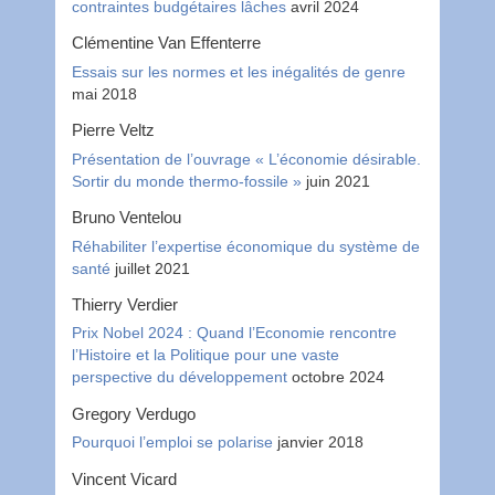
contraintes budgétaires lâches
avril 2024
Clémentine Van Effenterre
Essais sur les normes et les inégalités de genre
mai 2018
Pierre Veltz
Présentation de l’ouvrage « L’économie désirable.
Sortir du monde thermo-fossile »
juin 2021
Bruno Ventelou
Réhabiliter l’expertise économique du système de
santé
juillet 2021
Thierry Verdier
Prix Nobel 2024 : Quand l’Economie rencontre
l’Histoire et la Politique pour une vaste
perspective du développement
octobre 2024
Gregory Verdugo
Pourquoi l’emploi se polarise
janvier 2018
Vincent Vicard