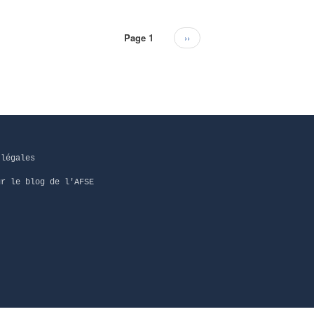
Page 1
Page
››
suivante
 légales
ur le blog de l'AFSE