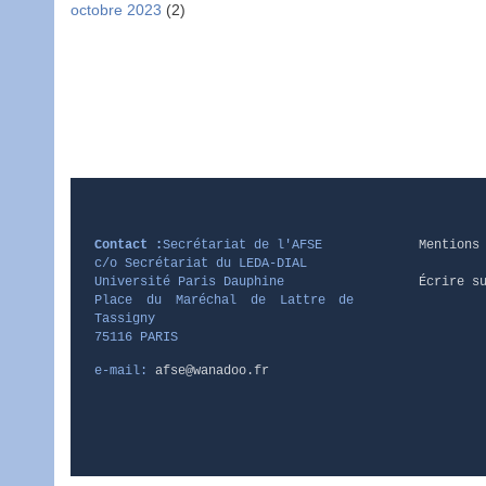
octobre 2023
(2)
Pagination
Contact :
Secrétariat de l'AFSE
Mentions
c/o Secrétariat du LEDA-DIAL
Université Paris Dauphine
Écrire s
Place du Maréchal de Lattre de
Tassigny
75116 PARIS
e-mail:
afse@wanadoo.fr