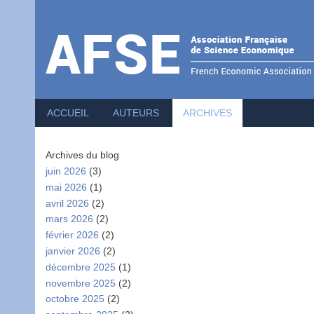
Menu
du
compte
de
l'utilisateur
ACCUEIL
AUTEURS
ARCHIVES
Archives du blog
juin 2026
(3)
mai 2026
(1)
avril 2026
(2)
mars 2026
(2)
février 2026
(2)
janvier 2026
(2)
décembre 2025
(1)
novembre 2025
(2)
octobre 2025
(2)