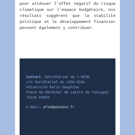
pour atténuer l'effet négatif du risque
climatique sur l'espace budgétaire, nos
résultats suggèrent que la stabilité
politique et le développement financier
peuvent également y contribuer.
Contact :
Secrétariat de l'AFSE
c/o Secrétariat du LEDA-DIAL
Université Paris Dauphine
Place du Maréchal de Lattre de Tassigny
75116 PARIS
e-mail:
afse@wanadoo.fr