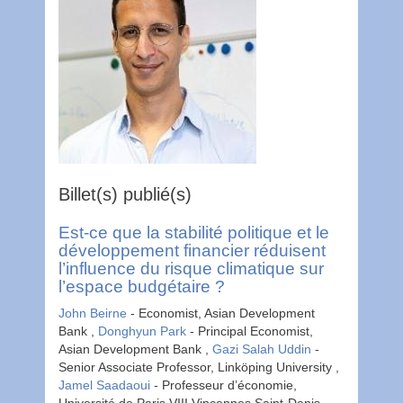
Billet(s) publié(s)
Est-ce que la stabilité politique et le
développement financier réduisent
l’influence du risque climatique sur
l’espace budgétaire ?
John
Beirne
- Economist, Asian Development
Bank ,
Donghyun
Park
- Principal Economist,
Asian Development Bank ,
Gazi Salah
Uddin
-
Senior Associate Professor, Linköping University ,
Jamel
Saadaoui
- Professeur d’économie,