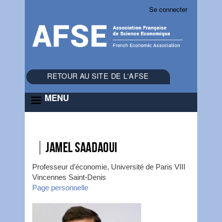
Se connecter
Menu
du
compte
de
l'utilisateur
RETOUR AU SITE DE L'AFSE
MENU
Jamel
Saadaoui
Professeur d’économie, Université de Paris VIII
Vincennes Saint-Denis
Page personnelle