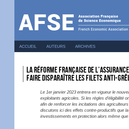
Menu
du
compte
de
l'utilisateur
ACCUEIL
AUTEURS
ARCHIVES
La réforme française de l’assurance
faire disparaître les filets anti-grê
Le 1er janvier 2023 entrera en vigueur le nouv
exploitants agricoles. Si les règles d’éligibilité
afin de renforcer les incitations des agriculteur
discutons ici des effets contre-productifs que 
investissements en protection alors même que c