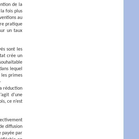
ention de la
la fois plus
ventions au
vre pratique
sur un taux
és sont les
tat crée un
 souhaitable
dans lequel
: les primes
-
la réduction
’agit d’une
is, ce n’est
fectivement
e diffusion
e payée par