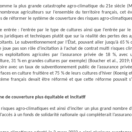
é comme la plus grande catastrophe agro-climatique du 21e siècle (M
e nombreux agriculteurs sur l’ensemble du territoire français, cet 
vés de réformer le système de couverture des risques agro-climatiques
entrée : l’entrée par le type de cultures ainsi que l’entrée par le
s juridiques et techniques plutôt que sur la réalité des pertes des a
oitants. Le subventionnement par l’État, pouvant aller jusqu’à 65 % 
 joue pas son rôle d’incitation à l’achat de contrat multi risques cl
es exploitations agricoles par l’assurance privée de 18 %, avec
lture, 31 % en grandes cultures par exemple) (Boucher et al., 2019; F
toire avec un taux de subventionnement public de l’assurance privé
faces en culture fruitière et 75 % de leurs cultures d’hiver (Koenig et
tème français devait être réformé et que cette réforme pouvait s’
de couverture plus équitable et incitatif
risques agro-climatiques est ainsi d’inciter un plus grand nombre d’
l’accès à un fonds de solidarité nationale qui complèterait l’assuran