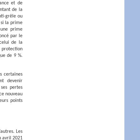
rance et de
ntant de la
nti-grêle ou
 si la prime
r une prime
oncé par le
celui de la
 protection
 que de 9 %.
s certaines
nt devenir
 ses pertes
 ce nouveau
eurs points
autres. Les
n avril 2021