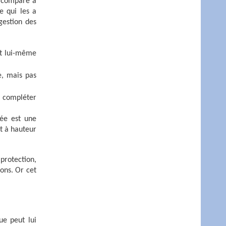
s comparé à
e qui les a
gestion des
nt lui-même
ée, mais pas
r compléter
vée est une
t à hauteur
protection,
ons. Or cet
ue peut lui