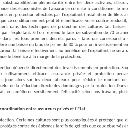
 substituabilité/complémentarité entre les deux activités, d’assu
connue des économistes de l’assurance consiste à conditionner le mo
s en protection effectués par l’exploitant (installation de filets a
que ce conditionnement peut être inefficace, voire contre-productif,
ement dans des techniques de protection des cultures fait baisse
é par l’exploitant. Si l’on reprend le taux de subvention de 70 % ann
é dans les tous premiers décrets parus - taux qui correspond à 
ère une baisse du taux de prime de 30 % pour un investissement en
ssureur, la baisse effectivement au bénéfice de l’exploitant ne sera
nue le bénéfice à la marge de la protection.
vention dépende directement des investissements en protection. Sou
n suffisamment efficace, assurance privée et protection peuve
ant joue alors sur les deux tableaux pour réduire le montant de
et celui de la réduction directe des dommages par la protection. Dans
ait en améliorer sensiblement l’efficacité selon nos travaux, plusi
coordination entre assureurs privés et l’Etat
tection. Certaines cultures sont plus compliquées à protéger que d’
 protégés contre des épisodes tardifs de gel tels que ceux observés e