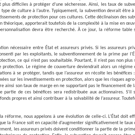
plus difficiles à protéger d’une sécheresse. Ainsi, les taux de subv
ype de culture à l’autre. Typiquement, la subvention devrait être à 
issements de protection pour ces cultures. Cette déclinaison des sub
lan théorique, apporterait toutefois de la complexité à la mise en œu
personnalisation devra être recherché. À ce jour, la réforme table 
on nécessaire entre État et assureurs privés. Si les assureurs priv
consenti par les exploitants, le subventionnement de la prime par l’É
otection, ce qui n’est pas souhaitable. Pourtant, il n’est pas non plus
e protection. Le régime de couverture deviendrait alors un régime 
tations à se protéger, tandis que l’assureur en récolte les bénéfices 
ées sur les investissements en protection, alors que les risques agro
liore ainsi son taux de marge en ne supportant pas le financement de 
 partie de ces bénéfices sera redistribuée aux actionnaires. S’il s
onds propres et ainsi contribuer à la solvabilité de l’assureur. Toutefo
 réforme, nous appelons à une évolution de celle-ci. L’État doit ef
ue la France soit en capacité d’augmenter significativement le taux d
ément, les assureurs privés doivent conditionner la partie de la prim