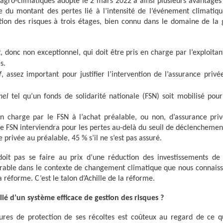
gro-climatiques adopté le 2 mars 2022 a ainsi plusieurs avantage
le du montant des pertes lié à l’intensité de l’événement climatiqu
stion des risques à trois étages, bien connu dans le domaine de la 
t
, donc non exceptionnel, qui doit être pris en charge par l’exploita
s.
f
, assez important pour justifier l’intervention de l’assurance priv
nel
tel qu’un fonds de solidarité nationale (FSN) soit mobilisé pou
n charge par le FSN à l’achat préalable, ou non, d’assurance pri
 FSN interviendra pour les pertes au-delà du seuil de déclenchemen
 privée au préalable, 45 % s’il ne s’est pas assuré.
doit pas se faire au prix d’une réduction des investissements de 
surable dans le contexte de changement climatique que nous connaiss
a réforme. C’est le talon d’Achille de la réforme.
ié d’un système efficace de gestion des risques ?
sures de protection de ses récoltes est coûteux au regard de ce q