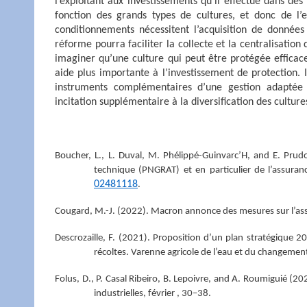
l’exploitant aux investissements qu’il effectue dans des
fonction des grands types de cultures, et donc de l’ef
conditionnements nécessitent l’acquisition de données
réforme pourra faciliter la collecte et la centralisati
imaginer qu’une culture qui peut être protégée efficac
aide plus importante à l’investissement de protection. 
instruments complémentaires d’une gestion adaptée 
incitation supplémentaire à la diversification des culture
Boucher, L., L. Duval, M. Phélippé-Guinvarc’H, and E. Pru
technique (PNGRAT) et en particulier de l’assura
02481118
.
Cougard, M.-J. (2022). Macron annonce des mesures sur l’ass
Descrozaille, F. (2021). Proposition d’un plan stratégique 
récoltes. Varenne agricole de l’eau et du changement 
Folus, D., P. Casal Ribeiro, B. Lepoivre, and A. Roumiguié (20
industrielles, février , 30–38.