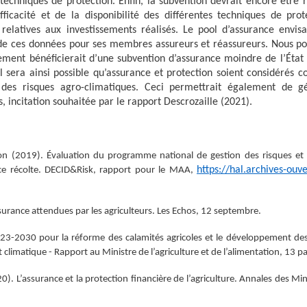
 techniques de protection. Enfin, la subvention devrait encore être 
ficacité et de la disponibilité des différentes techniques de prot
 relatives aux investissements réalisés. Le pool d’assurance envis
on de ces données pour ses membres assureurs et réassureurs. Nous po
ement bénéficierait d’une subvention d’assurance moindre de l’État
Il sera ainsi possible qu’assurance et protection soient considérés
des risques agro-climatiques. Ceci permettrait également de g
s, incitation souhaitée par le rapport Descrozaille (2021).
don (2019). Évaluation du programme national de gestion des risques et 
https://hal.archives-ouve
nce récolte. DECID&Risk, rapport pour le MAA,
urance attendues par les agriculteurs. Les Echos, 12 septembre.
2023-2030 pour la réforme des calamités agricoles et le développement de
climatique - Rapport au Ministre de l’agriculture et de l’alimentation, 13 p
20).
L’assurance et la protection financière de l’agriculture. Annales des Min