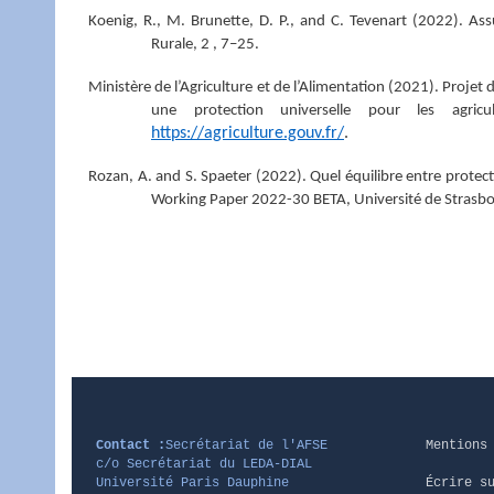
Koenig, R., M. Brunette, D. P., and C. Tevenart (2022).
Ass
Rurale, 2 , 7–25.
Ministère de l’Agriculture et de l’Alimentation (2021). Projet 
une protection universelle pour les agric
https://agriculture.gouv.fr/
.
Rozan, A. and S. Spaeter (2022). Quel équilibre entre protec
Working Paper 2022-30 BETA, Université de Strasbo
Contact :
Secrétariat de l'AFSE
Mentions
c/o Secrétariat du LEDA-DIAL
Université Paris Dauphine
Écrire s