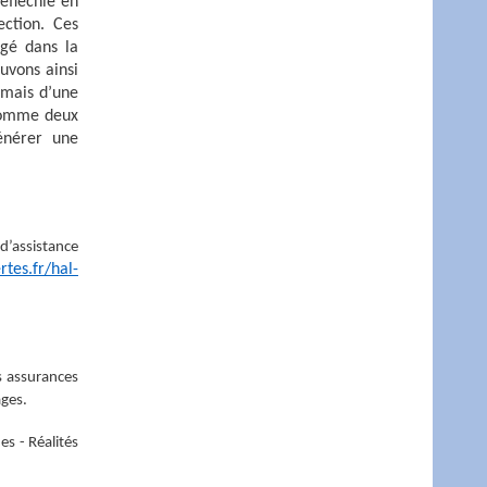
réfléchie en
ection. Ces
agé dans la
uvons ainsi
 mais d’une
 comme deux
énérer une
d’assistance
rtes.fr/hal-
s assurances
ages.
es - Réalités