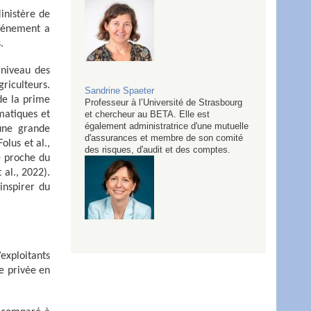
inistère de
événement a
.
 niveau des
griculteurs.
Sandrine
Spaeter
de la prime
Professeur à l’Université de Strasbourg
imatiques et
et chercheur au BETA. Elle est
également administratrice d'une mutuelle
 une grande
d'assurances et membre de son comité
olus et al.,
des risques, d'audit et des comptes.
e proche du
 al., 2022).
inspirer du
exploitants
ce privée en