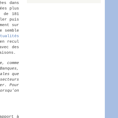
ées dans
ées plus
s de 181
ler puis
ment sur
e semble
tualités
en recul
avec des
aisons.
e, comme
Banques,
ales que
secteurs
er. Pour
orsqu’on
apport à