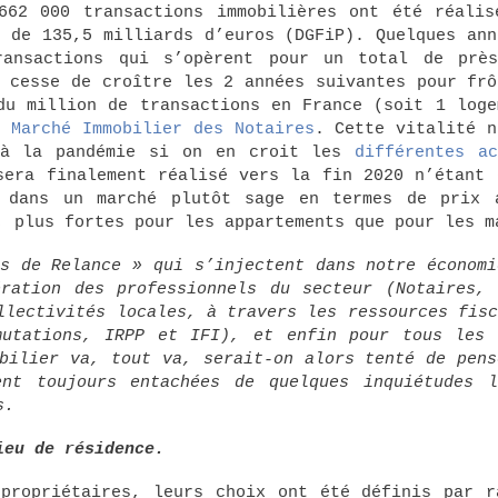
662 000 transactions immobilières ont été réalis
s de 135,5 milliards d’euros (DGFiP). Quelques ann
ansactions qui s’opèrent pour un total de prè
e cesse de croître les 2 années suivantes pour frô
du million de transactions en France (soit 1 loge
le
Marché Immobilier des Notaires
. Cette vitalité n
 à la pandémie si on en croit les
différentes ac
era finalement réalisé vers la fin 2020 n’étant 
 dans un marché plutôt sage en termes de prix 
, plus fortes pour les appartements que pour les m
ns de Relance » qui s’injectent dans notre économi
ration des professionnels du secteur (Notaires, 
llectivités locales, à travers les ressources fisc
mutations, IRPP et IFI), et enfin pour tous les 
obilier va, tout va, serait-on alors tenté de pens
ent toujours entachées de quelques inquiétudes l
s.
ieu de résidence.
propriétaires, leurs choix ont été définis par r