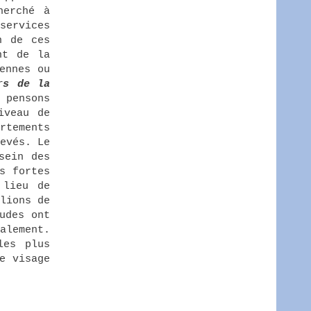
herché à
services
n de ces
nt de la
ennes ou
rs de la
 pensons
iveau de
rtements
evés. Le
sein des
s fortes
 lieu de
lions de
udes ont
alement.
les plus
e visage