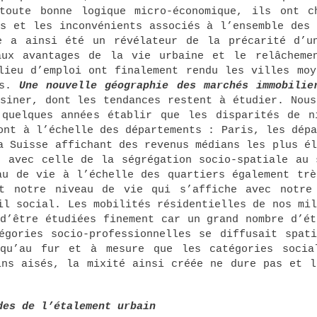
toute bonne logique micro-économique, ils ont c
es et les inconvénients associés à l’ensemble des 
e a ainsi été un révélateur de la précarité d’u
aux avantages de la vie urbaine et le relâcheme
lieu d’emploi ont finalement rendu les villes moy
ts.
Une nouvelle géographie des marchés immobilie
siner, dont les tendances restent à étudier. Nous
 quelques années établir que les disparités de n
ont à l’échelle des départements : Paris, les dépa
a Suisse affichant des revenus médians les plus él
e avec celle de la ségrégation socio-spatiale au 
au de vie à l’échelle des quartiers également trè
nt notre niveau de vie qui s’affiche avec notre
il social. Les mobilités résidentielles de nos mil
 d’être étudiées finement car un grand nombre d’ét
égories socio-professionnelles se diffusait spati
 qu’au fur et à mesure que les catégories socia
ins aisés, la mixité ainsi créée ne dure pas et l
des de l’étalement urbain