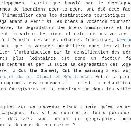
loppement touristique boosté par le développ
rmes de locations peer-to-peer, ont été deux fac
 l’immobilier dans les destinations touristiques. 
également à venir si les biens à vocation touristi
verse, la dégradation des biens immobiliers et la
uent la valeur des biens et celui de nos voisins.
 à l’échelle des aires urbaines françaises,
Newma
ines, que la vacance immobilière dans les villes
iter l’urbanisation par la densification des pér
rres plus lointaines est donc un facteur fa
es centres et par la suite la dégradation des loge
ière. «
Cut the Sprawl, Cut the Warming
» est auj
projet de loi Climat et Résilience
. Entre la pier
compromis environnemental : c’est la réhabilita
ins énergivores et la construction dans les ville
compter sur de nouveaux élans … mais qu’en sera
campagnes, les villes centres et leurs périphér
rs délaissés sont autant de géographies immo
us le dessous de ces cartes ?