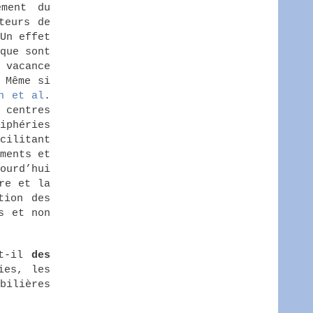
ement du
teurs de
Un effet
que sont
 vacance
 Même si
n et al
.
 centres
iphéries
cilitant
ments et
ourd’hui
re et la
tion des
s et non
-t-il
des
ies, les
bilières