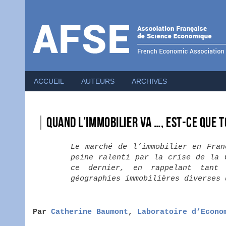
Menu
du
compte
de
l'utilisateur
ACCUEIL
AUTEURS
ARCHIVES
Quand l’immobilier va …, est-ce que t
Le marché de l’immobilier en Fran
peine ralenti par la crise de la 
ce dernier, en rappelant tant 
géographies immobilières diverses 
Par
Catherine Baumont
,
Laboratoire d’Econo