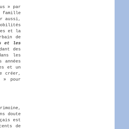
us » par
 famille
r aussi,
obilités
es et la
rbain de
s et les
dant des
dans les
s années
es et un
e créer,
e » pour
rimoine,
ns doute
çais est
cents de