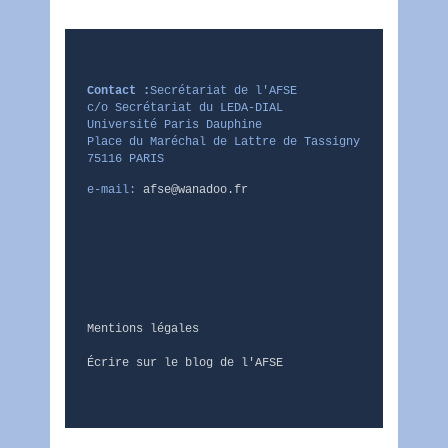
Contact :
Secrétariat de l'AFSE
c/o Secrétariat du LEDA-DIAL
Université Paris Dauphine
Place du Maréchal de Lattre de Tassigny
75116 PARIS
e-mail:
afse@wanadoo.fr
Mentions légales
Écrire sur le blog de l'AFSE